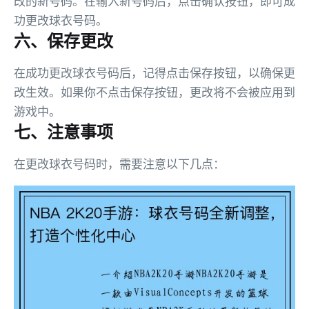
改的新号码。在输入新号码后，点击确认按钮，即可成
功更改球衣号码。
六、保存更改
在成功更改球衣号码后，记得点击保存按钮，以确保更
改生效。如果你不点击保存按钮，更改将不会被应用到
游戏中。
七、注意事项
在更改球衣号码时，需要注意以下几点：