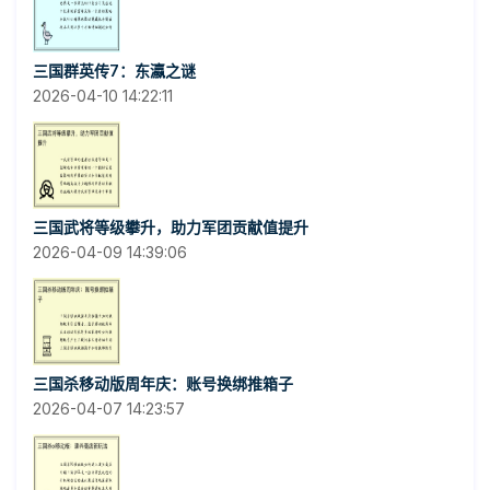
三国群英传7：东瀛之谜
2026-04-10 14:22:11
三国武将等级攀升，助力军团贡献值提升
2026-04-09 14:39:06
三国杀移动版周年庆：账号换绑推箱子
2026-04-07 14:23:57