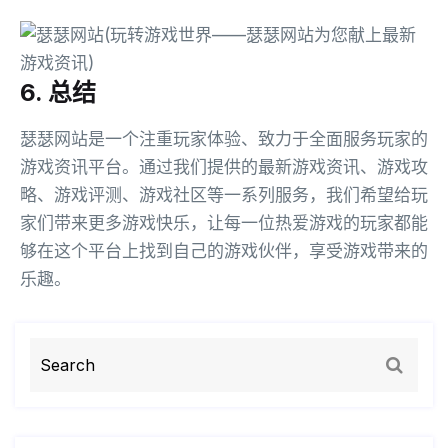
6. 总结
瑟瑟网站是一个注重玩家体验、致力于全面服务玩家的
游戏资讯平台。通过我们提供的最新游戏资讯、游戏攻
略、游戏评测、游戏社区等一系列服务，我们希望给玩
家们带来更多游戏快乐，让每一位热爱游戏的玩家都能
够在这个平台上找到自己的游戏伙伴，享受游戏带来的
乐趣。