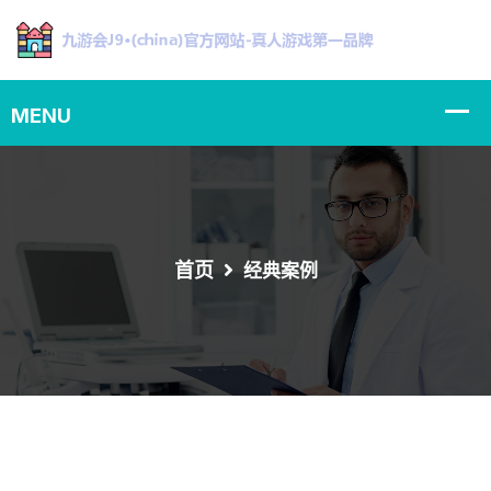
首页
经典案例