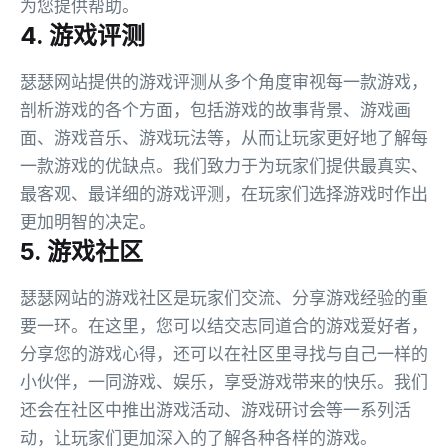
为您提供帮助。
4. 游戏评测
瑟瑟网站提供的游戏评测从多个角度审视每一款游戏，
剖析游戏的各个方面，包括游戏的故事背景、游戏画
面、游戏音乐、游戏玩法等，从而让玩家更好地了解每
一款游戏的优缺点。我们致力于为玩家们提供最真实、
最客观、最详细的游戏评测，在玩家们选择游戏时作出
更加明智的决定。
5. 游戏社区
瑟瑟网站的游戏社区是玩家们交流、分享游戏经验的重
要一环。在这里，您可以结交志同道合的游戏爱好者，
分享您的游戏心得，还可以在社区里寻找与自己一样的
小伙伴，一同游戏、娱乐，享受游戏带来的快乐。我们
还会在社区中推出游戏活动、游戏研讨会等一系列活
动，让玩家们更加深入的了解各种各样的游戏。