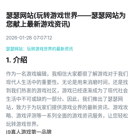
瑟瑟网站(玩转游戏世界——瑟瑟网站为
您献上最新游戏资讯)
2026-01-28 07:07:12
瑟瑟网站：玩转游戏世界的最新资讯
1. 介绍
作为一名游戏编辑，我相信大家都很了解游戏对于我们
现代人生活中的重要性。无论是用来消磨时间，还是找
到我们热衷的游戏社区，游戏已经逐渐成为了现代社会
生活中不可或缺的一部分。因此，我们推出了瑟瑟网
站，致力于为玩家们提供游戏业界的最新资讯、游戏攻
略、游戏评测等一系列全面的游戏资讯服务，让您轻松
玩转游戏世界。
j9真人游戏第一品牌