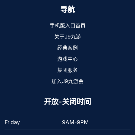
导航
手机版入口首页
关于J9九游
经典案例
游戏中心
集团服务
加入J9九游会
开放-关闭时间
Friday
9AM-9PM