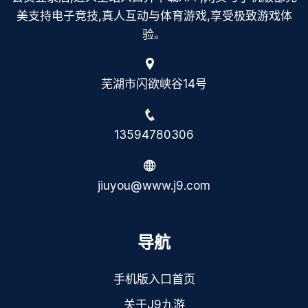
美支持电子竞技,真人互动与体育游戏,享受极致游戏体
验。
芜湖市闪欲峡谷14号
13594780306
jiuyou@www.j9.com
导航
手机版入口首页
关于J9九游