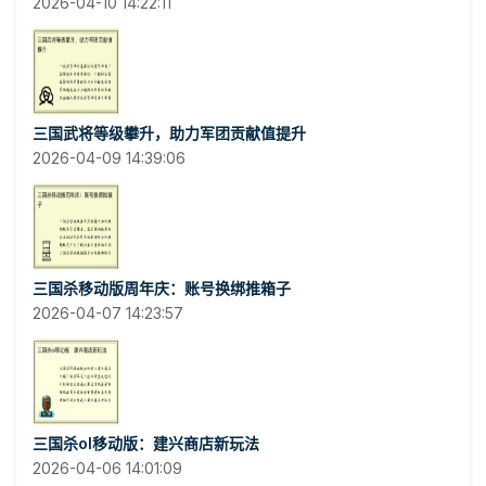
2026-04-10 14:22:11
三国武将等级攀升，助力军团贡献值提升
2026-04-09 14:39:06
三国杀移动版周年庆：账号换绑推箱子
2026-04-07 14:23:57
三国杀ol移动版：建兴商店新玩法
2026-04-06 14:01:09