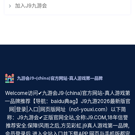
加入J9九游会
Welcome访问✔九游会J9·(china)官方网站-真人游戏第
一品牌推荐【导航：baidu典ag】J9九游2026最新版官
网|登录|入口|网页版网址（no1-youxi.com）以下简
称：J9九游会✔正版官网全站,全称:J9.COM,18年信誉
推荐安全.保障!风雨之后,方见彩虹.j9真人游戏第一品牌,
会员登录后,进入全站入口并下载APP,网页与手机版都完