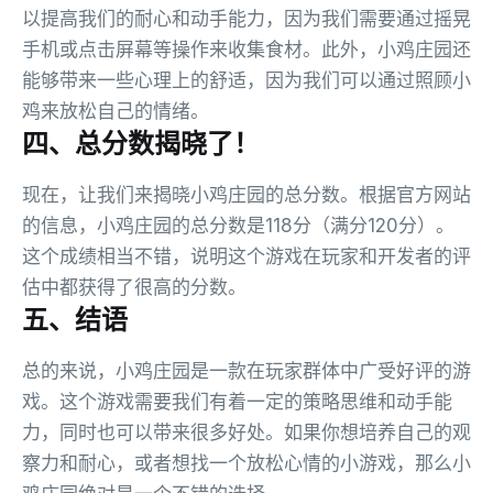
以提高我们的耐心和动手能力，因为我们需要通过摇晃
手机或点击屏幕等操作来收集食材。此外，小鸡庄园还
能够带来一些心理上的舒适，因为我们可以通过照顾小
鸡来放松自己的情绪。
四、总分数揭晓了！
现在，让我们来揭晓小鸡庄园的总分数。根据官方网站
的信息，小鸡庄园的总分数是118分（满分120分）。
这个成绩相当不错，说明这个游戏在玩家和开发者的评
估中都获得了很高的分数。
五、结语
总的来说，小鸡庄园是一款在玩家群体中广受好评的游
戏。这个游戏需要我们有着一定的策略思维和动手能
力，同时也可以带来很多好处。如果你想培养自己的观
察力和耐心，或者想找一个放松心情的小游戏，那么小