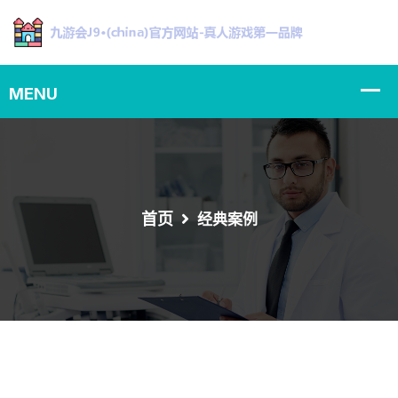
首页
经典案例