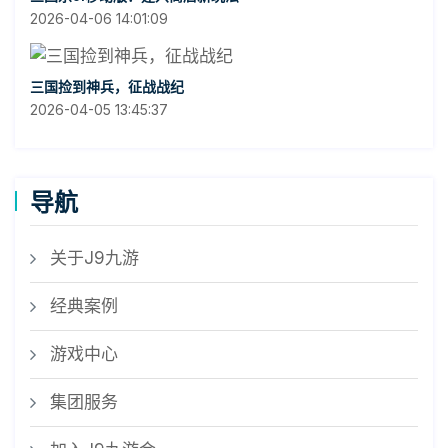
2026-04-06 14:01:09
三国捡到神兵，征战战纪
2026-04-05 13:45:37
导航
关于J9九游
经典案例
游戏中心
集团服务