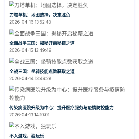
刀塔单机：地图选择，决定胜负
2026-04-16 13:52:48
全面战争三国：揭秘开启秘籍之道
2026-04-15 13:49:49
全战三国：坐骑技能点数获取之道
2026-04-14 13:49:28
传染病医院升级为中心：提升医疗服务与疫情防控能力
2026-04-13 14:10:01
不入游戏，独玩乐