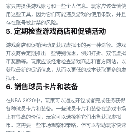
家只需提供游戏账号和一些个人信息。玩家应该谨慎使
用这些工具，因为它们可能违反游戏的使用条款，并且
存在账号被封禁的风险。
5. 定期检查游戏商店和促销活动
游戏商店和促销活动是获取虚拟币的另一种途径。游戏
开发商会定期推出一些特别优惠，例如打折、双倍虚拟
币奖励等。玩家应该经常检查游戏商店和官方网站，以
获取最新的促销信息，从而以更低的成本获取更多的虚
拟币。
6. 销售球员卡片和装备
在NBA 2K20中，玩家可以通过开包或者完成任务获得
各种球员卡片和装备。一些球员卡片和装备在游戏市场
上有很高的价值，玩家可以选择将它们出售获取虚拟
币。这需要一些市场观察和策略，但可以帮助玩家快速