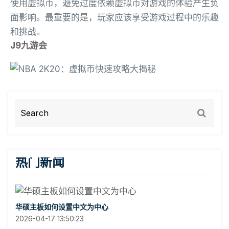
使用虚拟币，避免过度依赖虚拟币对游戏的体验产生负
面影响。最重要的是，玩家应该享受游戏过程中的乐趣
和挑战。
J9九游会
热门新闻
华硕主板如何设置中文为中心
2026-04-17 13:50:23