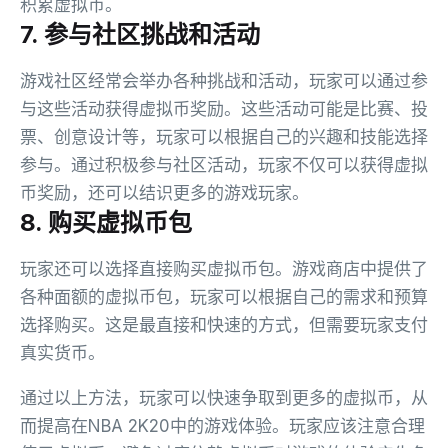
积累虚拟币。
7. 参与社区挑战和活动
游戏社区经常会举办各种挑战和活动，玩家可以通过参
与这些活动获得虚拟币奖励。这些活动可能是比赛、投
票、创意设计等，玩家可以根据自己的兴趣和技能选择
参与。通过积极参与社区活动，玩家不仅可以获得虚拟
币奖励，还可以结识更多的游戏玩家。
8. 购买虚拟币包
玩家还可以选择直接购买虚拟币包。游戏商店中提供了
各种面额的虚拟币包，玩家可以根据自己的需求和预算
选择购买。这是最直接和快速的方式，但需要玩家支付
真实货币。
通过以上方法，玩家可以快速争取到更多的虚拟币，从
而提高在NBA 2K20中的游戏体验。玩家应该注意合理