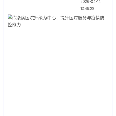
2026-04-14
13:49:28
传
染
病
医
院
升
级
为
中
心
提
升
医